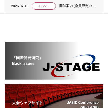
2026.07.19
開催案内 (会員限定)：第4回 開発援助における技術協力部会（8月4日開催）
イベント
『国際開発研究』
Back Issues
大会ウェブサイト