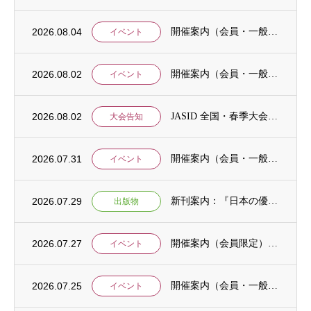
2026.08.04
開催案内（会員・一般）：神戸大学ユネスコチェア開催セミナーのご案内
イベント
2026.08.02
開催案内（会員・一般）：「みんなのSDGs」セッション「今こそ考えるSDGsと戦争・平...
イベント
2026.08.02
JASID 全国・春季大会：JASIDブックトーク報告募集
大会告知
2026.07.31
開催案内（会員・一般）：IDCJ主催 第52回プロフェッショナル統計分析ワークショップ...
イベント
2026.07.29
新刊案内：『日本の優位性が通用しないという戦略ー地域の文化を考えた競争優位ー』ご案内
出版物
2026.07.27
開催案内（会員限定）：【8/6 公開シンポジウムのご案内】「持続可能で包括的な移住ガバ...
イベント
2026.07.25
開催案内（会員・一般）：【イベント案内】地域資源を生かしたキウイ農園での夏キャンプ「農...
イベント