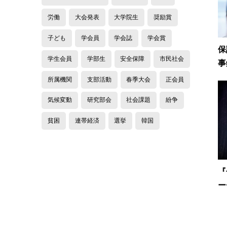
労働
大会発表
大学院生
奨励賞
子ども
学会員
学会誌
学会賞
保
学生会員
学部生
安全保障
市民社会
事
所属機関
支部活動
春季大会
正会員
気候変動
研究部会
社会課題
紛争
貧困
連帯経済
選挙
韓国
『
ー