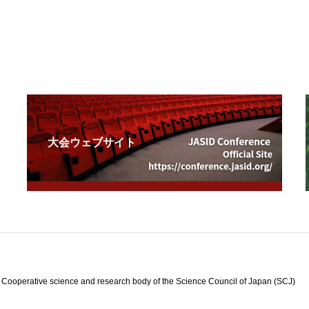
大会ウェブサイト
e science and research body of the Science Council of Japan (SCJ)