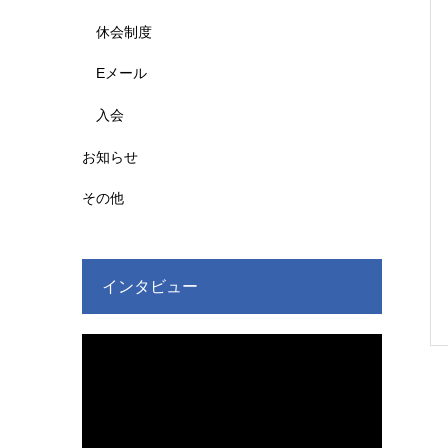
休会制度
Eメール
入会
お知らせ
その他
インタビュー
動
画
プ
レ
ー