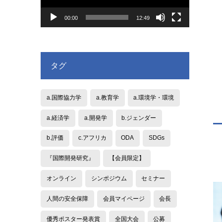
ヤ
ー
00:00
12:49
タグ
a.国際協力学
a.教育学
a.環境学・環境
a.経済学
a.開発学
b.ジェンダー
b.評価
c.アフリカ
ODA
SDGs
『国際開発研究』
【会員限定】
オンライン
シンポジウム
セミナー
人間の安全保障
会員マイページ
会長
優秀ポスター発表賞
全国大会
公募