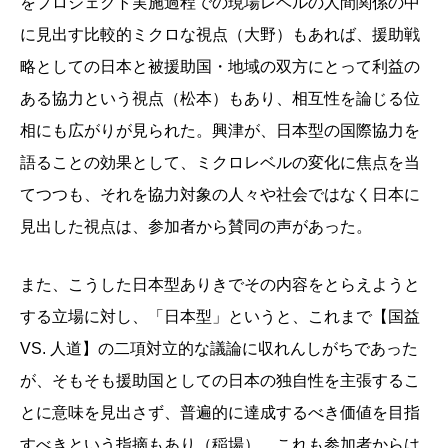
をプロジェクト実施過程での現場レベルの人間関係の中
に見出す比較的ミクロな視点（大野）もあれば、援助戦
略としての日本と被援助国・地域の双方にとって利益の
ある協力という視点（松本）もあり、相互性を論じる位
相にも広がりが見られた。興津が、日本型の国際協力を
語ることの効果として、ミクロレベルの変化に焦点を当
てつつも、それを協力対象の人々や社会ではなく日本に
見出した視点は、参加者から賛同の声があった。
また、こうした日本型ありきでその内容をとらえようと
する立場に対し、「日本型」というと、これまで【国益
VS. 人道】の二項対立的な議論に収れんしがちであった
が、そもそも援助国としての日本の独自性を主張するこ
とに意味を見出さず、普遍的に達成するべき価値を目指
すべきという指摘もあり（稲場）、これも参加者からは