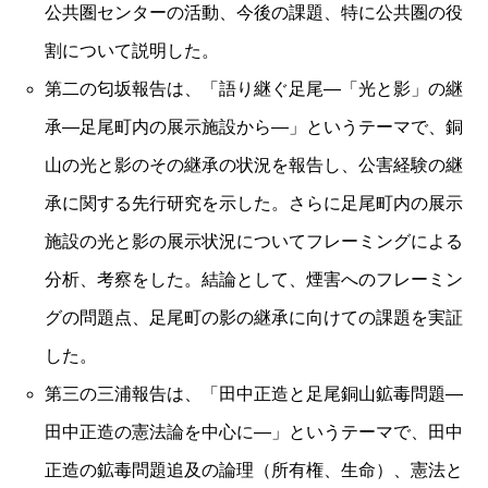
公共圏センターの活動、今後の課題、特に公共圏の役
割について説明した。
第二の匂坂報告は、「語り継ぐ足尾―「光と影」の継
承―足尾町内の展示施設から―」というテーマで、銅
山の光と影のその継承の状況を報告し、公害経験の継
承に関する先行研究を示した。さらに足尾町内の展示
施設の光と影の展示状況についてフレーミングによる
分析、考察をした。結論として、煙害へのフレーミン
グの問題点、足尾町の影の継承に向けての課題を実証
した。
第三の三浦報告は、「田中正造と足尾銅山鉱毒問題―
田中正造の憲法論を中心に―」というテーマで、田中
正造の鉱毒問題追及の論理（所有権、生命）、憲法と