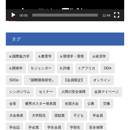
00:00
12:49
タグ
a.国際協力学
a.教育学
a.環境学・環境
a.経済学
a.開発学
b.ジェンダー
b.評価
c.アフリカ
ODA
SDGs
『国際開発研究』
【会員限定】
オンライン
シンポジウム
セミナー
人間の安全保障
会員マイページ
会長
優秀ポスター発表賞
全国大会
公募
労働
大会発表
大学院生
奨励賞
子ども
学会員
学会誌
学会賞
学生会員
学部生
安全保障