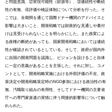
と問題意識、②実現可能性（財源等）、③連続性や断続
性の有無、④評価や検証体制について分析を行った。そ
こでは、全期間を通じて国際ドナー機関のアドバイスと
影響は大きいこと、開発戦略では財政的な見通しや裏付
けは見受けられないことを明らかにした。また政変によ
る政権の断絶があっても、国家開発戦略においては連続
性が確認されているとしている。そして、政府が国内外
に自国の開発問題を認識し、ビジョンを設けること自体
に一定の意義があることを主張した。それに対し、コメ
ントとして、開発戦略実施における外部評価の不在、政
策決定や開発戦略策定時のNGO参加における政治性の有
無、汚職取り組みの有用性、そしてドナー機関の主要省
庁への専門家派遣の実情に伴う間接的影響等について触
れられた。