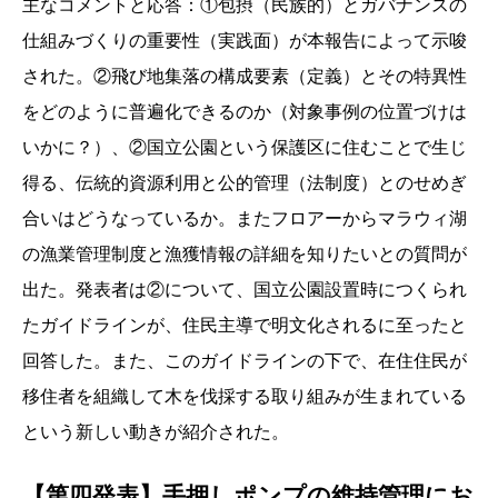
主なコメントと応答：①包摂（民族的）とガバナンスの
仕組みづくりの重要性（実践面）が本報告によって示唆
された。②飛び地集落の構成要素（定義）とその特異性
をどのように普遍化できるのか（対象事例の位置づけは
いかに？）、②国立公園という保護区に住むことで生じ
得る、伝統的資源利用と公的管理（法制度）とのせめぎ
合いはどうなっているか。またフロアーからマラウィ湖
の漁業管理制度と漁獲情報の詳細を知りたいとの質問が
出た。発表者は②について、国立公園設置時につくられ
たガイドラインが、住民主導で明文化されるに至ったと
回答した。また、このガイドラインの下で、在住住民が
移住者を組織して木を伐採する取り組みが生まれている
という新しい動きが紹介された。
【第四発表】手押しポンプの維持管理にお