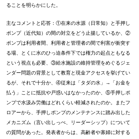
ることを明らかにした。
主なコメントと応答：①在来の水源（日常知）と手押し
ポンプ（近代知）の間の対立をどう止揚しているか、②
ポンプは利用者間、利用者と管理者の間で利害が衝突す
る場、とくに水のひっ迫条件下では権力の起点ともなる
という視点も必要、③給水施設の維持管理をめぐるジェ
ンダー問題の背景として教育と現金アクセスを挙げてい
るが、それで十分か、④従来は「タダの水」→「お金を
払う」ことに抵抗や戸惑いはなかったのか、⑤手押しポ
ンプで水汲み労働はどれくらい軽減されたのか。またフ
ロアーから、手押しポンプのメンテナンスに踏み出した
メカニズム（言い出しっぺ、リーダーシップ）について
の質問があった。発表者からは、高齢者や寡婦に対する