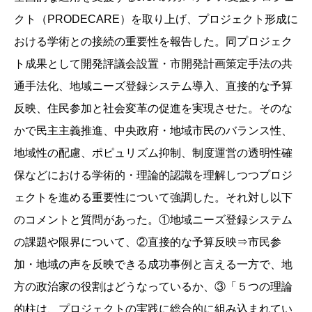
クト（PRODECARE）を取り上げ、プロジェクト形成に
おける学術との接続の重要性を報告した。同プロジェク
ト成果として開発評議会設置・市開発計画策定手法の共
通手法化、地域ニーズ登録システム導入、直接的な予算
反映、住民参加と社会変革の促進を実現させた。そのな
かで民主主義推進、中央政府・地域市民のバランス性、
地域性の配慮、ポピュリズム抑制、制度運営の透明性確
保などにおける学術的・理論的認識を理解しつつプロジ
ェクトを進める重要性について強調した。それ対し以下
のコメントと質問があった。①地域ニーズ登録システム
の課題や限界について、②直接的な予算反映⇒市民参
加・地域の声を反映できる成功事例と言える一方で、地
方の政治家の役割はどうなっているか、③「５つの理論
的柱は、プロジェクトの実践に総合的に組み込まれてい