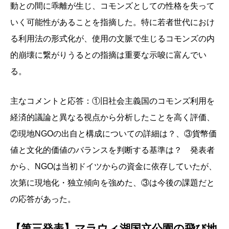
動との間に乖離が生じ、コモンズとしての性格を失って
いく可能性があることを指摘した。特に若者世代におけ
る利用法の形式化が、使用の文脈で生じるコモンズの内
的崩壊に繋がりうるとの指摘は重要な示唆に富んでい
る。
主なコメントと応答：①旧社会主義国のコモンズ利用を
経済的議論と異なる視点から分析したことを高く評価、
②現地NGOの出自と構成についての詳細は？、③貨幣価
値と文化的価値のバランスを判断する基準は？ 発表者
から、NGOは当初ドイツからの資金に依存していたが、
次第に現地化・独立傾向を強めた、③は今後の課題だと
の応答があった。
【第三発表】マラウィ湖国立公園の飛び地