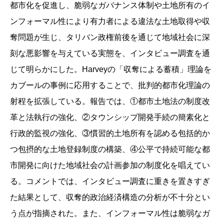
都市化を促進し、脆弱なガバナンス体制や土地所有のイ
ンフォーマル性により有力者による違法な土地取得や収
奪問題が生じ、タリバン政権前後を通じて地域社会に深
刻な悪影響を与えている実態を、インタビュー調査を通
じて明らかにした。Harveyの「収奪による蓄積」理論を
カブールの事例に応用することで、批判的都市化理論の
射程を拡張している。報告では、①都市土地法の制度改
革と法執行の強化、②タウンシップ開発手続の簡素化と
行政的監視の強化、③慣習的土地所有を認める包括的か
つ包摂的な土地登録制度の構築、④公平で持続可能な都
市開発に向けた地域社会の計画参加の制度化を唱えてい
る。コメントでは、インタビュー調査に重きを置きすぎ
た結果として、収奪的政治経済構造の分析が不十分とい
う点が指摘された。また、インフォーマル性は脆弱なガ