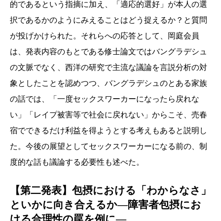
的であるという指摘に加え、「適応的選好」が本人の選
択であるかのようにみえることはどう捉えるか？と質問
が投げかけられた。それらへの応答として、岡庭会員
は、発表内容のもとである修士論文ではバングラデシュ
の文脈でなく、西洋の研究で主流な議論を言説分析の対
象としたことを認めつつ、バングラデシュのとある家族
の話では、「一度セックスワーカーになったら戻れな
い」「レイプ被害等で社会に戻れない」からこそ、売春
宿でできるだけ利益を得ようとする考えもあると説明し
た。今後の展望としてセックスワーカーになる前の、制
度的な話も議論する必要性も述べた。
【第二発表】包摂における「わからなさ」
といかに向き合えるか―障害者包摂にお
ける合理性の罠を例に―