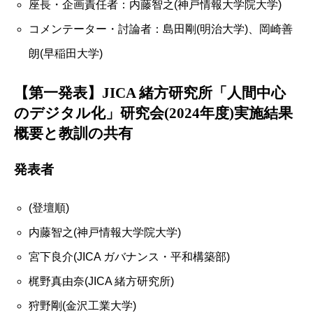
座長・企画責任者：内藤智之(神戸情報大学院大学)
コメンテーター・討論者：島田剛(明治大学)、岡崎善
朗(早稲田大学)
【第一発表】JICA 緒方研究所「人間中心
のデジタル化」研究会(2024年度)実施結果
概要と教訓の共有
発表者
(登壇順)
内藤智之(神戸情報大学院大学)
宮下良介(JICA ガバナンス・平和構築部)
梶野真由奈(JICA 緒方研究所)
狩野剛(金沢工業大学)