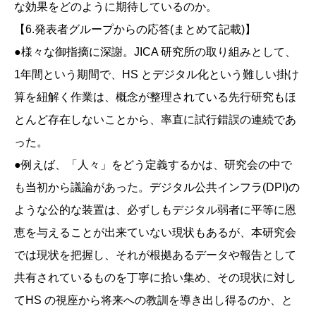
な効果をどのように期待しているのか。
【6.発表者グループからの応答(まとめて記載)】
●様々な御指摘に深謝。JICA 研究所の取り組みとして、
1年間という期間で、HS とデジタル化という難しい掛け
算を紐解く作業は、概念が整理されている先行研究もほ
とんど存在しないことから、率直に試行錯誤の連続であ
った。
●例えば、「人々」をどう定義するかは、研究会の中で
も当初から議論があった。デジタル公共インフラ(DPI)の
ような公的な装置は、必ずしもデジタル弱者に平等に恩
恵を与えることが出来ていない現状もあるが、本研究会
では現状を把握し、それが根拠あるデータや報告として
共有されているものを丁寧に拾い集め、その現状に対し
てHS の視座から将来への教訓を導き出し得るのか、と