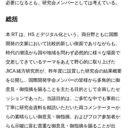
必要になるとも、研究会メンバーとしては考えている。
総括
本 RT は、HS とデジタル化という、両分野ともに国際
開発の文脈において比較的新しい側面でありながらも、
時代の潮流から国や地域を問わず必然的に様々な場面で
交差してきているテーマをあえて野心的に取り上げた
JICA 緒方研究所が、昨年度に設置した研究会の結果概要
を公開し、国際開発学会メンバーの皆様から多角的に御
意見・御指摘を賜ることを主たる目的として企画したセ
ッションであった。当該目的は、ご多忙な中でも事前に
丁寧に研究会資料を精読いただいた両コメンテーターか
らの素晴らしい御意見・御指摘、およびフロア参加者か
らも示唆に富む貴重な御意見・御指摘を賜ることが出