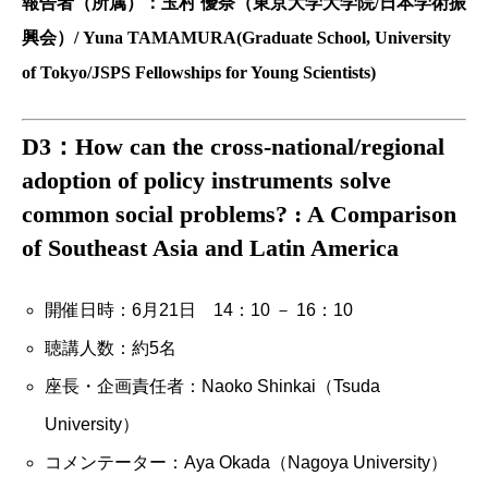
報告者（所属）：玉村 優奈（東京大学大学院/日本学術振
興会）/ Yuna TAMAMURA(Graduate School, University
of Tokyo/JSPS Fellowships for Young Scientists)
D3：How can the cross-national/regional
adoption of policy instruments solve
common social problems? : A Comparison
of Southeast Asia and Latin America
開催日時：6月21日 14：10 － 16：10
聴講人数：約5名
座長・企画責任者：
Naoko Shinkai（Tsuda
University）
コメンテーター：
Aya Okada（Nagoya University）