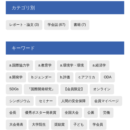
カテゴリ別
レポート・論文
(3)
学会誌
(67)
書籍
(7)
キーワード
a.国際協力学
a.教育学
a.環境学・環境
a.経済学
a.開発学
b.ジェンダー
b.評価
c.アフリカ
ODA
SDGs
『国際開発研究』
【会員限定】
オンライン
シンポジウム
セミナー
人間の安全保障
会員マイページ
会長
優秀ポスター発表賞
全国大会
公募
労働
大会発表
大学院生
奨励賞
子ども
学会員