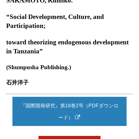
SAKAMOTO, Kumiko.
“Social Development, Culture, and
Participation;
toward theorizing endogenous development
in Tanzania”
(Shumpusha Publishing.)
石井洋子
『国際開発研究』第18巻2号（PDFダウンロ
ード）