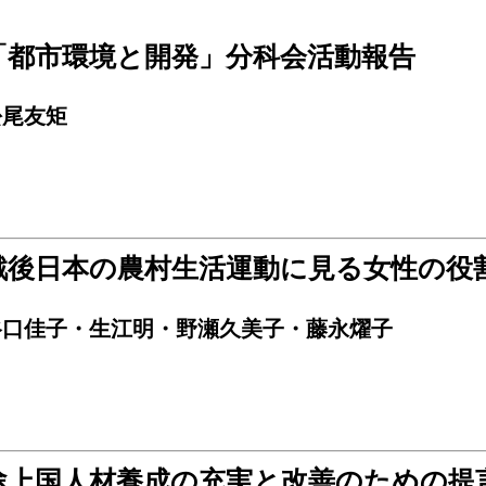
「都市環境と開発」分科会活動報告
松尾友矩
戦後日本の農村生活運動に見る女性の役
谷口佳子・生江明・野瀬久美子・藤永燿子
途上国人材養成の充実と改善のための提