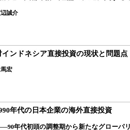
渡辺誠介
対インドネシア直接投資の現状と問題点
対馬宏
1990年代の日本企業の海外直接投資
――90年代初頭の調整期から新たなグローパ