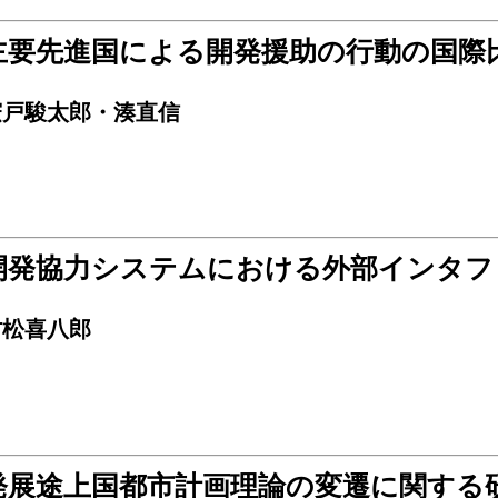
主要先進国による開発援助の行動の国際
宍戸駿太郎・湊直信
開発協力システムにおける外部インタフ
村松喜八郎
発展途上国都市計画理論の変遷に関する