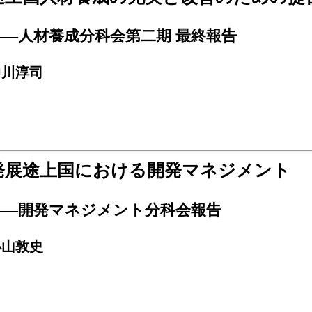
――人材養成分科会第二期 最終報告
中川淳司
発展途上国における開発マネジメント
――開発マネジメント分科会報告
小山敦史