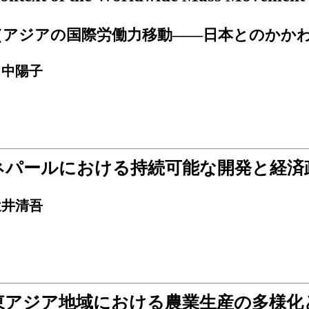
（アジアの国際労働力移動――日本とのかか
田中陽子
ネパールにおける持続可能な開発と経済
辻井清吾
東アジア地域における農業生産の多様化