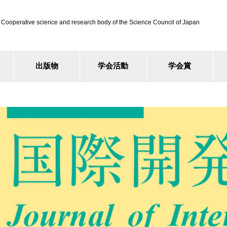
ve science and research body of the Science Council of Japan
出版物
学会活動
学会賞