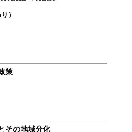
わり）
政策
とその地域分化