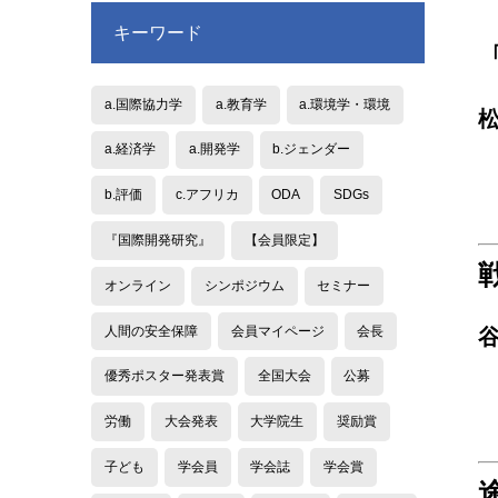
キーワード
a.国際協力学
a.教育学
a.環境学・環境
a.経済学
a.開発学
b.ジェンダー
b.評価
c.アフリカ
ODA
SDGs
『国際開発研究』
【会員限定】
オンライン
シンポジウム
セミナー
人間の安全保障
会員マイページ
会長
優秀ポスター発表賞
全国大会
公募
労働
大会発表
大学院生
奨励賞
子ども
学会員
学会誌
学会賞