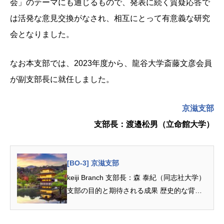
会」のテーマにも通じるもので、発表に続く質疑応答で
は活発な意見交換がなされ、相互にとって有意義な研究
会となりました。
なお本支部では、2023年度から、龍谷大学斎藤文彦会員
が副支部長に就任しました。
京滋支部
支部長：渡邉松男（立命館大学）
[BO-3] 京滋支部
keiji Branch 支部長：森 泰紀（同志社大学）
支部の目的と期待される成果 歴史的な背景
から京都・滋賀地域には国際協力、開発...