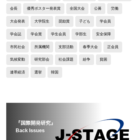
会長
優秀ポスター発表賞
全国大会
公募
労働
大会発表
大学院生
奨励賞
子ども
学会員
学会誌
学会賞
学生会員
学部生
安全保障
市民社会
所属機関
支部活動
春季大会
正会員
気候変動
研究部会
社会課題
紛争
貧困
連帯経済
選挙
韓国
『国際開発研究』
Back Issues