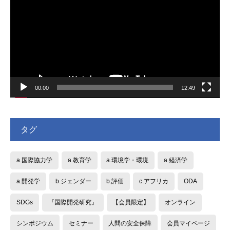
プ
レ
ー
ヤ
ー
00:00
12:49
タグ
a.国際協力学
a.教育学
a.環境学・環境
a.経済学
a.開発学
b.ジェンダー
b.評価
c.アフリカ
ODA
SDGs
『国際開発研究』
【会員限定】
オンライン
シンポジウム
セミナー
人間の安全保障
会員マイページ