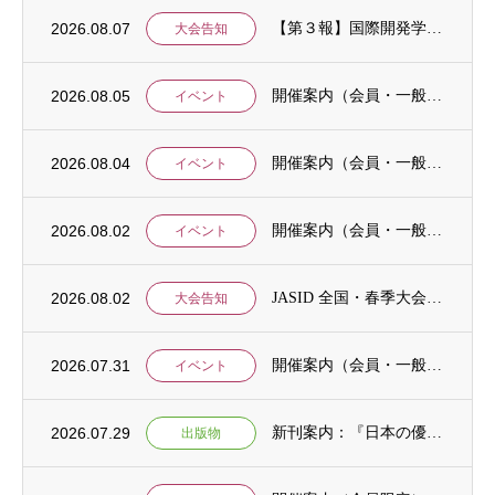
2026.08.07
【第３報】国際開発学会第３７回全国大会：発表申込期間に関するお知らせ （学会入会申請期...
大会告知
2026.08.05
開催案内（会員・一般）：8/15 清末愛砂さん「女と戦争」＠上智大
イベント
2026.08.04
開催案内（会員・一般）：神戸大学ユネスコチェア開催セミナーのご案内
イベント
2026.08.02
開催案内（会員・一般）：「みんなのSDGs」セッション「今こそ考えるSDGsと戦争・平...
イベント
2026.08.02
JASID 全国・春季大会：JASIDブックトーク報告募集
大会告知
2026.07.31
開催案内（会員・一般）：IDCJ主催 第52回プロフェッショナル統計分析ワークショップ...
イベント
2026.07.29
新刊案内：『日本の優位性が通用しないという戦略ー地域の文化を考えた競争優位ー』ご案内
出版物